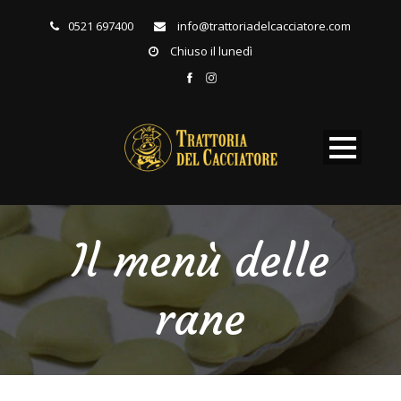
0521 697400
info@trattoriadelcacciatore.com
Chiuso il lunedì
Il menù delle
rane