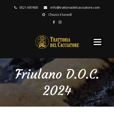
0521 697400
info@trattoriadelcacciatore.com
Chiuso il lunedì
Friulano D.O.C.
2024