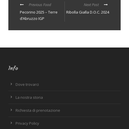
Previous Food
Next Post
Pecorino 2025 – Terre
Ribolla Gialla D.O.C. 2024
d’Abruzzo IGP
Info
Dove trovarci
La nostra storia
Richiesta di prenotazione
Privacy Policy