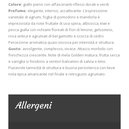
Colore:
giallo pieno con affascinanti riflessi dorati e verdi
Profumo:
elegante, intenso, accattivante. L’espressione
varietale di agrumi, foglia di pomodoro e mandorla è
impreziosita da note fruttate di uva spina, albicocca, kiwi e
pesca gialla con richiami floreali di fiori di limone, gelsomino,
rosa antica e agrumati di bergamotto e scorza di cedro.
Percezione aromatica quasi viscosa per intensità e struttura.
Gusto:
avvolgente, complesso, vivace. Attacco morbido con
freschezza crescente. Note di mela Golden matura, frutta secca
e vaniglia si fondono a sentori balsamici di salvia e timo.
Piacevole tannicità di struttura e buona persistenza con lieve
nota tipica amaricante nel finale e retrogusto agrumato.
Allergeni