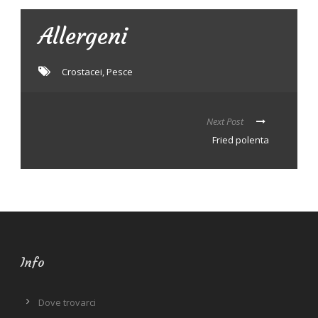
Allergeni
Crostacei
,
Pesce
Next Post
Fried polenta
Info
Dove trovarci