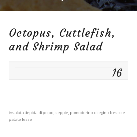
Octopus, Cuttlefish,
and Shrimp Salad
16
insalata tiepida di polpo, seppie, pomodorino ciliegino fresco e
patate lesse