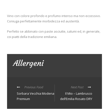
Vino con colore profondo e profumo intenso ma non eccessivo.
Coniuga perfettamente morbidezza ed austerità.
Perfetto se abbinato con paste asciutte, salumi ed, in generale,
coi piatti della tradizione emiliana.
Allergeni
Previous Food
Next Post
Sorbara Vecchia Modena
Il Mio – Lambrusco
Premium
dell’Emilia Rosato DRY