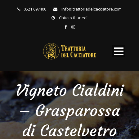
0521 697400
info@trattoriadelcacciatore.com
Chiuso il lunedì
Vigneto Cialdini
– Grasparossa
di Castelvetro