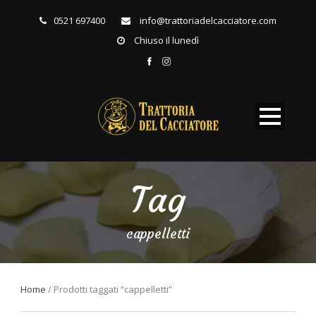
0521 697400
info@trattoriadelcacciatore.com
Chiuso il lunedì
Tag
cappelletti
Home
/ Prodotti taggati “cappelletti”