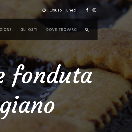
Chiuso il lunedì
ZIONE
GLI OSTI
DOVE TROVARCI
 e fonduta
giano