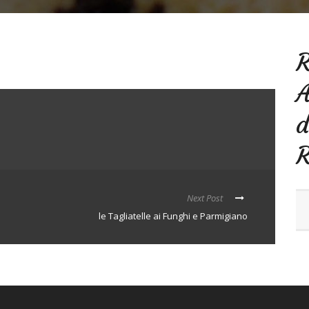
R
A
d
Next Post
le Tagliatelle ai Funghi e Parmigiano