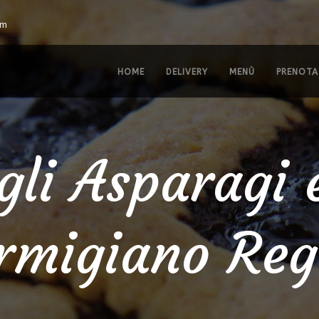
om
HOME
DELIVERY
MENÙ
PRENOTA
gli Asparagi
armigiano Reg