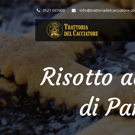
0521 697400
info@trattoriadelcacciatore.c
Risotto a
di P