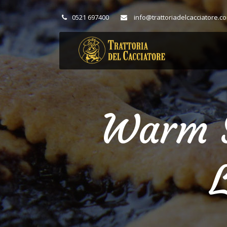
0521 697400
info@trattoriadelcacciatore.c
Warm S