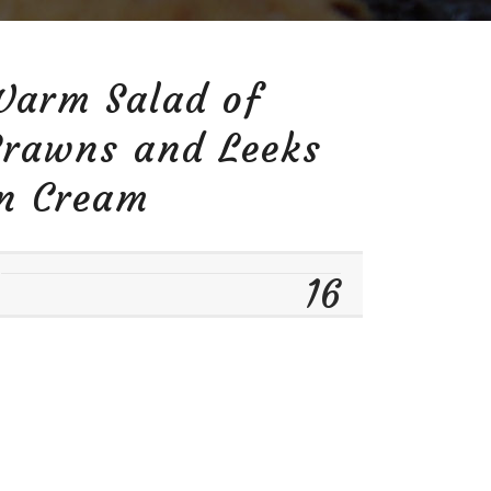
Warm Salad of
Prawns and Leeks
in Cream
16