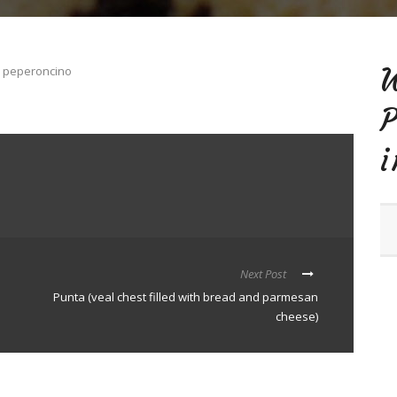
 e peperoncino
Next Post
Punta (veal chest filled with bread and parmesan
cheese)