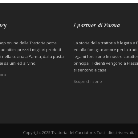
ery
I partner di Parma
hop online della Trattoria potrai
La storia della trattoria è legata a
ad ottimi prezzi i migliori prodotti
ed alla famiglia: amore per la trad
ti nella cucina a Parma, dalla pasta
legami forti sono le nostre caratter
ai salumi ed al vino.
principali. I clienti vengono a Fras
si sentono a casa.
 ora
Scopri chi sono
Copyright 2025 Trattoria del Cacciatore. Tutti i diritti riservati.