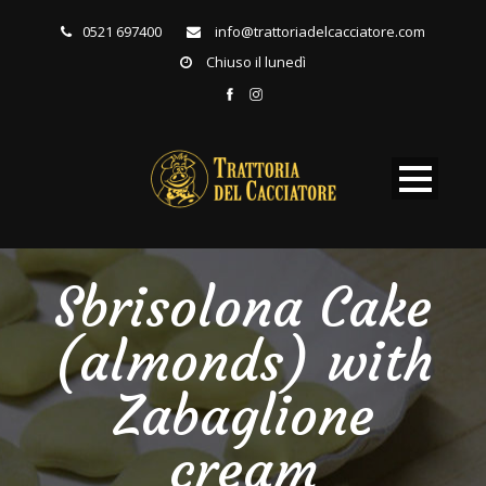
0521 697400
info@trattoriadelcacciatore.com
Chiuso il lunedì
Sbrisolona Cake
(almonds) with
Zabaglione
cream