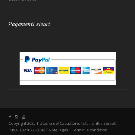
Pagamenti sicuri
Copyright 2025 Trattoria del Cacciatore. Tutti i diritti riservati. |
P.IVA IT02107760346 |
Note legali
|
Termini e condizioni