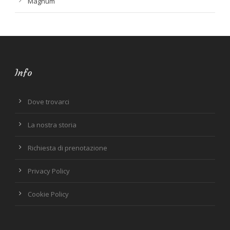
Magnum
Info
Dove trovarci
La nostra storia
Richiesta di prenotazione
Privacy Policy
Cookie Policy