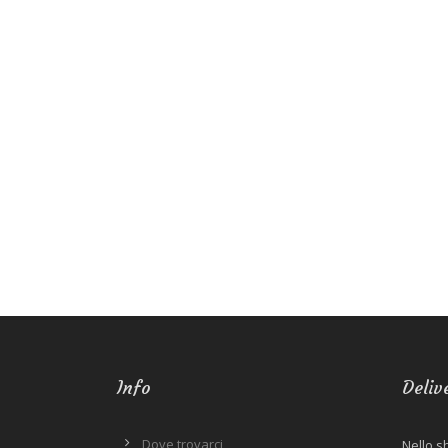
Info
Deliv
Dove trovarci
Nello s