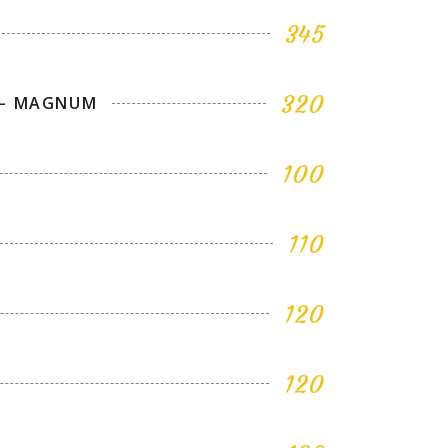
345
320
7 – MAGNUM
100
110
120
120