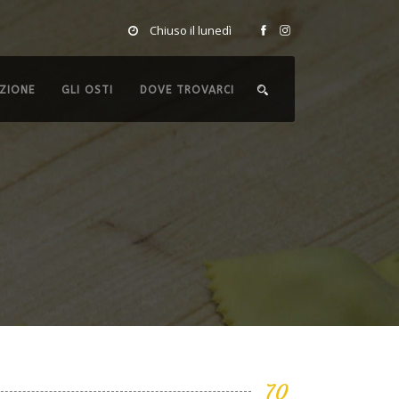
Chiuso il lunedì
ZIONE
GLI OSTI
DOVE TROVARCI
70