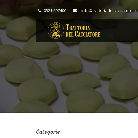
0521 697400
info@trattoriadelcacciatore.c
Categorie