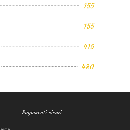
155
155
415
480
Pagamenti sicuri
 Parma