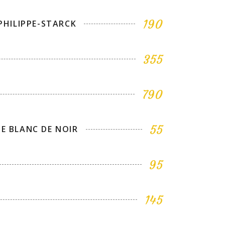
190
PHILIPPE-STARCK
355
790
55
E BLANC DE NOIR
95
145