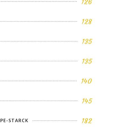
126
128
135
135
140
145
182
PPE-STARCK