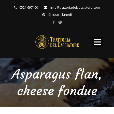
0521 697400
info@trattoriadelcacciatore.com
Chiuso il lunedì
Asparagus flan,
cheese fondue