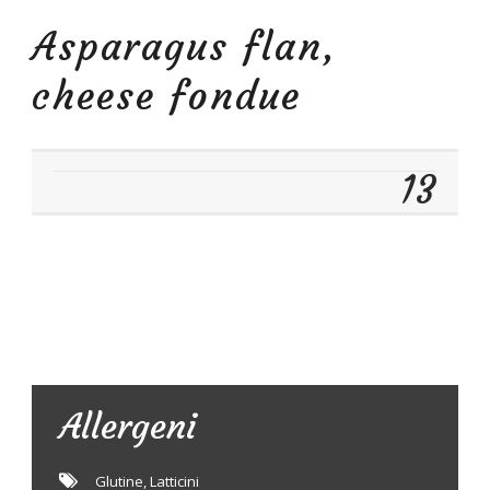
Asparagus flan,
cheese fondue
13
Allergeni
Glutine
,
Latticini