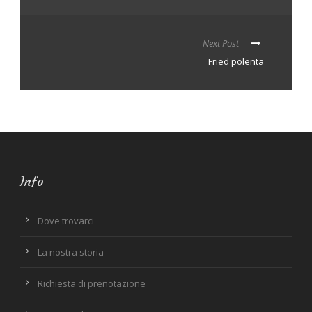
Next Post
Fried polenta
Info
Dove trovarci
La nostra storia
Richiesta di prenotazione