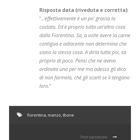
Risposta data (riveduta e corretta)
:
“.
..effettivamente è un po’ grassa la
costata. Ed è proprio tutta un’altra cosa
dalla Fiorentina. Sa, a volte avere la carne
contigua e adiacente non determina che
siano la stessa cosa. A dirla tutta poi, sa
proprio di poco. Pensi che ne avevo
ordinata una per me ma adesso gli dico
di non farmela, ché gli scarti se li tengano
loro.
“
fiorentina
,
manzo
,
tbone
Post successivo