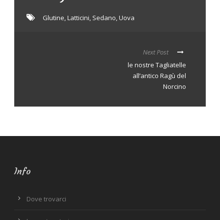
Glutine
,
Latticini
,
Sedano
,
Uova
Next Post
le nostre Tagliatelle
all’antico Ragù del
Norcino
Info
Dove trovarci