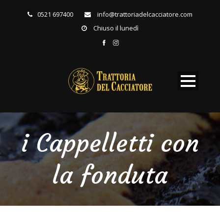
0521 697400
info@trattoriadelcacciatore.com
Chiuso il lunedì
i Cappelletti con
la fonduta